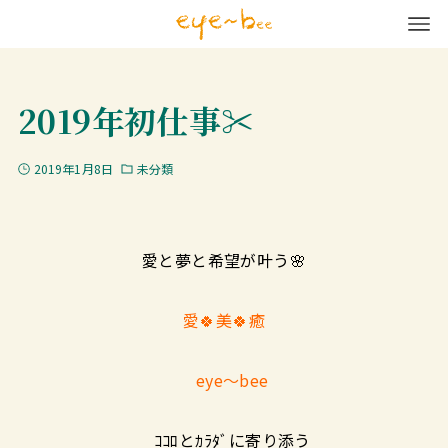
2019年初仕事✂️
2019年1月8日
未分類
愛と夢と希望が叶う🌸
愛🍀美🍀癒
eye～bee
ｺｺﾛとｶﾗﾀﾞに寄り添う