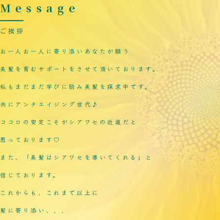
Message
ご挨拶
お一人お一人に寄り添いあなたが願う
美髪を育むサポートをさせて頂いております。
私もまだまだ学びに励み美髪を探求中です。
共にアンチエイジング世代♪
ココロの安定こそがシアワセの近道だと
思っております♡
また、
「美髪はシアワセを導いてくれる」
と
信じております。
これからも、これまで以上に
髪に寄り添い、、、