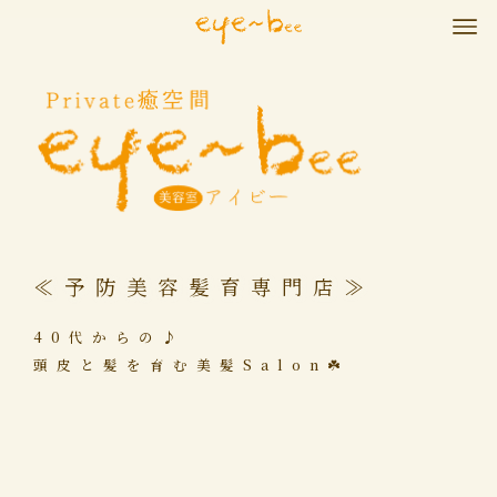
≪予防美容髪育専門店≫
40代からの♪
頭皮と髪を育む美髪Salon☘️