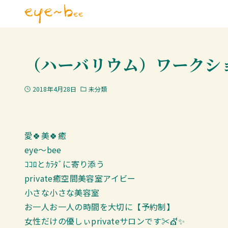
（ハーバリウム）ワークシ
2018年4月28日
未分類
愛🍀美🍀癒
eye～bee
ｺｺﾛとｶﾗﾀﾞに寄り添う
private癒空間美容室アイビー
小さな小さな美容室
お一人お一人の時間を大切に【予約制】
女性だけの優しぃprivateサロンです✂💇✨