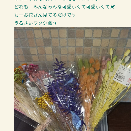
どれも みんなみんな可愛ぃくて可愛ぃくて💓
もーお花さん見てるだけで✨
うるさいワタシ😁🌀