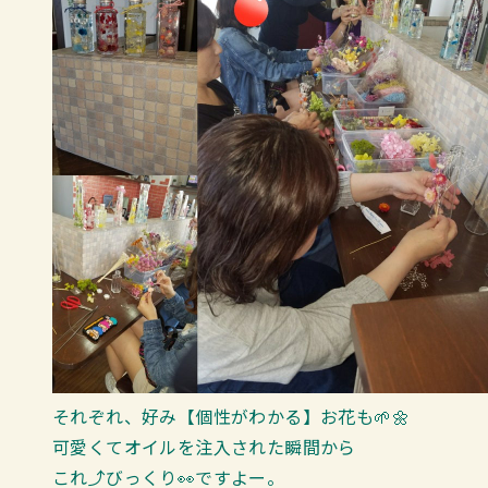
それぞれ、好み【個性がわかる】お花も🌱🌼
可愛くてオイルを注入された瞬間から
これ⤴びっくり👀ですよー。