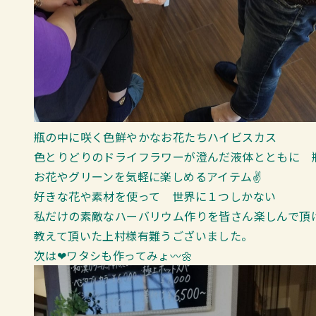
瓶の中に咲く色鮮やかなお花たちハイビスカス
色とりどりのドライフラワーが澄んだ液体とともに 
お花やグリーンを気軽に楽しめるアイテム✌
好きな花や素材を使って 世界に１つしかない
私だけの素敵なハーバリウム作りを皆さん楽しんで頂け
教えて頂いた上村様有難うございました。
次は❤ワタシも作ってみょ〰🌼