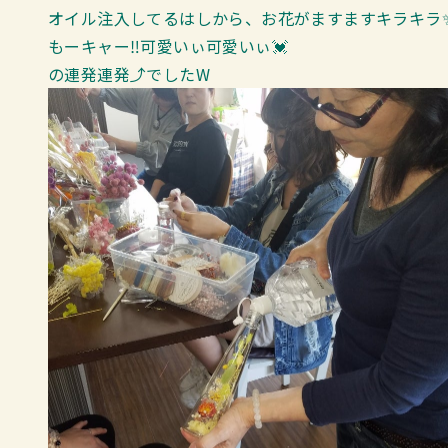
オイル注入してるはしから、お花がますますキラキラ
もーキャー‼可愛いぃ可愛いぃ💓
の連発連発⤴でしたW