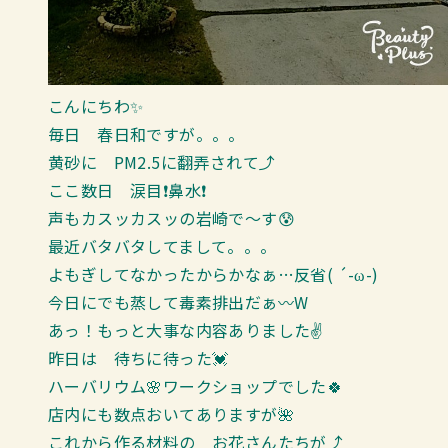
こんにちわ✨
毎日 春日和ですが。。。
黄砂に PM2.5に翻弄されて⤴
ここ数日 涙目❗鼻水❗
声もカスッカスッの岩崎で～す😰
最近バタバタしてまして。。。
よもぎしてなかったからかなぁ…反省( ´-ω-)
今日にでも蒸して毒素排出だぁ〰W
あっ！もっと大事な内容ありました✌
昨日は 待ちに待った💓
ハーバリウム🌸ワークショップでした🍀
店内にも数点おいてありますが🌺
これから作る材料の お花さんたちが⤴