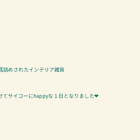
瓶詰めされたインテリア雑貨
てサイコーにhappyな１日となりました❤