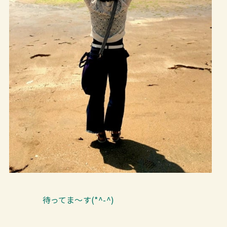
待ってま～す(*^-^)