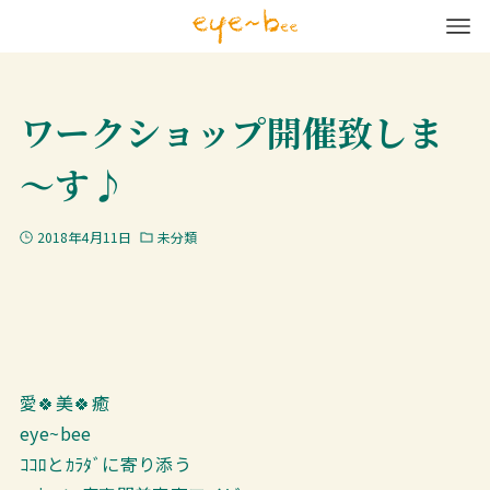
ワークショップ開催致しま
～す♪
2018年4月11日
未分類
愛🍀美🍀癒
eye~bee
ｺｺﾛとｶﾗﾀﾞに寄り添う